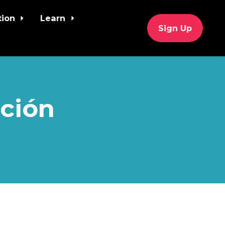
tion
Learn
Sign Up
ción