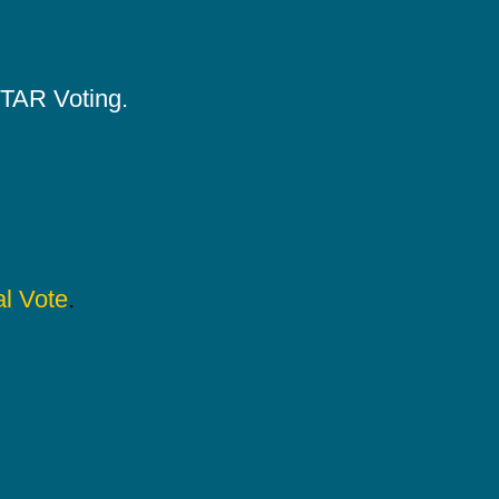
 STAR Voting.
l Vote
.