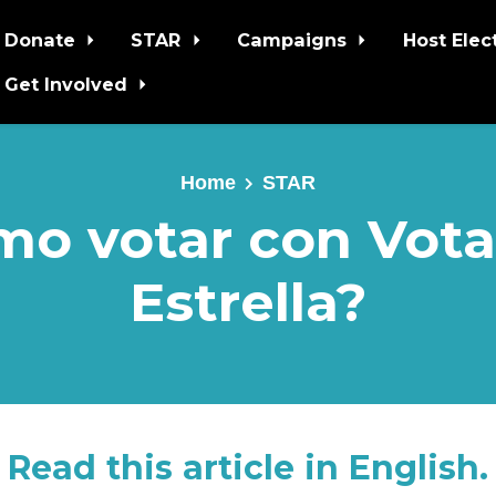
Donate
STAR
Campaigns
Host Elec
Get Involved
Home
STAR
mo votar con Vota
Estrella?
Read this article in English.