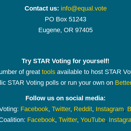
Contact us:
info@equal.vote
PO Box 51243
Eugene, OR 97405
Try STAR Voting for yourself!
number of great
tools
available to host STAR Vot
lic STAR Voting polls or run your own on
Bette
Follow us on social media:
oting:
Facebook
,
Twitter
,
Reddit
,
Instagram
,
B
Coalition:
Facebook
,
Twitter
,
YouTube
,
Instagr