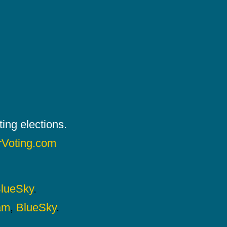
ing elections.
rVoting.com
lueSky
.
am
,
BlueSky
.